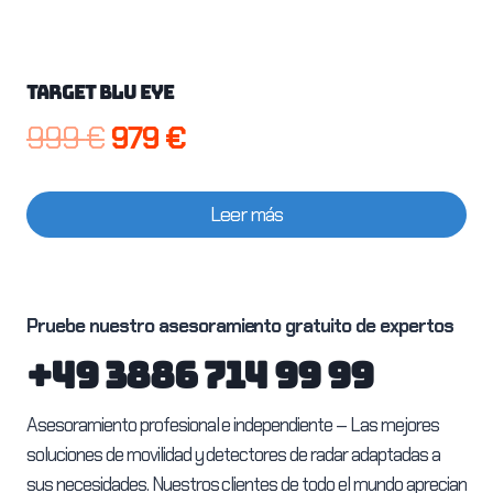
Target Blu Eye
El
El
999
€
979
€
precio
precio
Leer más
original
actual
era:
es:
999 €.
979 €.
Pruebe nuestro asesoramiento gratuito de expertos
+49 3886 714 99 99
Asesoramiento profesional e independiente – Las mejores
soluciones de movilidad y detectores de radar adaptadas a
sus necesidades. Nuestros clientes de todo el mundo aprecian