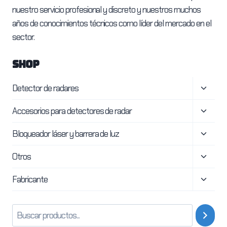
nuestro servicio profesional y discreto y nuestros muchos
años de conocimientos técnicos como líder del mercado en el
sector.
SHOP
Altern
Detector de radares
menú
Altern
Accesorios para detectores de radar
hijo
menú
Altern
Bloqueador láser y barrera de luz
hijo
menú
Altern
Otros
hijo
menú
Altern
Fabricante
hijo
menú
hijo