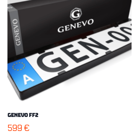
Genevo FF2
599
€