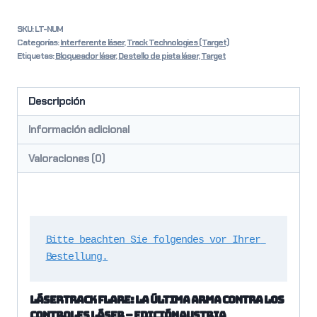
SKU:
LT-NUM
Categorías:
Interferente láser
,
Track Technologies (Target)
Etiquetas:
Bloqueador láser
,
Destello de pista láser
,
Target
Descripción
Información adicional
Valoraciones (0)
Bitte beachten Sie folgendes vor Ihrer 
Bestellung.
LÁSERTRACK FLARE: LA ÚLTIMA ARMA CONTRA LOS
CONTROLES LÁSER – Edición Austria