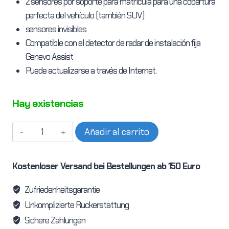
2 sensores por soporte para matrícula para una cobertura
perfecta del vehículo (también SUV)
sensores invisibles
Compatible con el detector de radar de instalación fija
Genevo Assist
Puede actualizarse a través de Internet.
Hay existencias
Bloqueador
Añadir al carrito
láser
de
Kostenloser Versand bei Bestellungen ab 150 Euro
destellos
Lasertrack
Zufriedenheitsgarantie
cantidad
Unkomplizierte Rückerstattung
Sichere Zahlungen