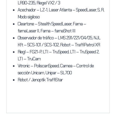
LR90-235, Riegel VX2 / 3
Acechador – LZ-1, Laser Atlanta – SpeedLaser, S, R,
Modo sigiloso
Cleartone – Stealth SpeedLaser, Fama –
famaLaser II, Fama – famaShot III
Observador de tráfico – LMS 291/221/04/05, NJL
Kft – SCS-101 / SCS-102, Robot – TraffiPatrol XR
Riegl – FG21-P, LTI – TruSpeed, LTI – TruSpeed 2,
LTI – TruCam
Vitronic – PoliscanSpeed, Camea – Control de
sección Unicam, Unipar – SL700
Robot / Jenoptik TraffiStar