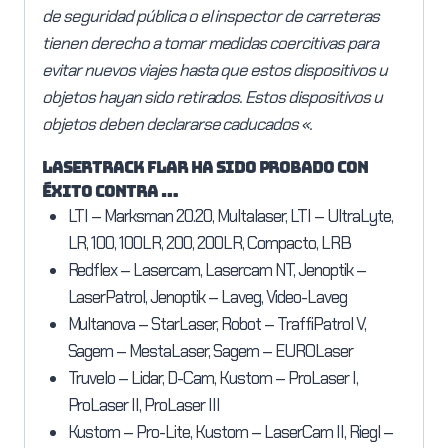
de seguridad pública o el inspector de carreteras
tienen derecho a tomar medidas coercitivas para
evitar nuevos viajes hasta que estos dispositivos u
objetos hayan sido retirados. Estos dispositivos u
objetos deben declararse caducados «.
Lasertrack Flar ha sido probado con
éxito contra …
LTI – Marksman 20.20, Multalaser, LTI – UltraLyte,
LR, 100, 100LR, 200, 200LR, Compacto, LRB
Redflex – Lasercam, Lasercam NT, Jenoptik –
LaserPatrol, Jenoptik – Laveg, Video-Laveg
Multanova – StarLaser, Robot – TraffiPatrol V,
Sagem – MestaLaser, Sagem – EUROLaser
Truvelo – Lidar, D-Cam, Kustom – ProLaser I,
ProLaser II, ProLaser III
Kustom – Pro-Lite, Kustom – LaserCam II, Riegl –