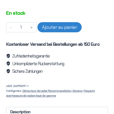
En stock
quantité
Ajouter au panier
de
GENEVO
Kostenloser Versand bei Bestellungen ab 150 Euro
ASSIST
HDM+
Zufriedenheitsgarantie
et
Unkomplizierte Rückerstattung
Antilaser
Sichere Zahlungen
ALP2
UGS :
GAPROFF-1
Catégories :
Détecteur de radar Recommandation
,
Genevo
,
Paquets
avertisseurs de radars haut de gamme
Description