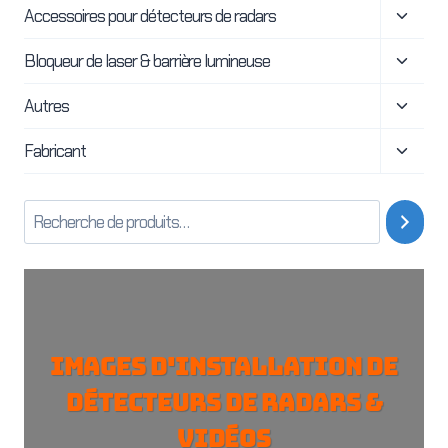
Ouvrir
Accessoires pour détecteurs de radars
menu
le
enfant
Ouvrir
Bloqueur de laser & barrière lumineuse
menu
le
enfant
Ouvrir
Autres
menu
le
enfant
Ouvrir
Fabricant
menu
le
enfant
menu
enfant
Images d'installation de
détecteurs de radars &
vidéos