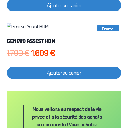
Ajouter au panier
initial
actuel
était :
est :
Promo !
499 €.
479 €.
Genevo Assist HDM
Le
Le
1.799
€
1.689
€
prix
prix
Ajouter au panier
initial
actuel
était :
est :
1.799 €.
1.689 €.
Nous veillons au respect de la vie
privée et à la sécurité des achats
de nos clients ! Vous achetez