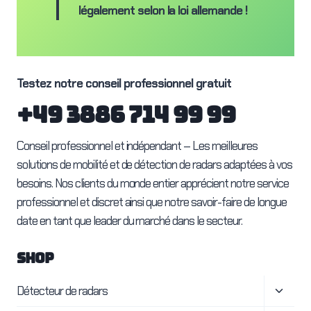
légalement selon la loi allemande !
Testez notre conseil professionnel gratuit
+49 3886 714 99 99
Conseil professionnel et indépendant – Les meilleures
solutions de mobilité et de détection de radars adaptées à vos
besoins. Nos clients du monde entier apprécient notre service
professionnel et discret ainsi que notre savoir-faire de longue
date en tant que leader du marché dans le secteur.
SHOP
Ouvrir
Détecteur de radars
le