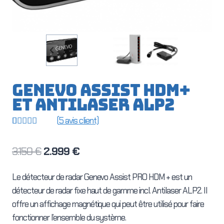
GENEVO ASSIST HDM+
et Antilaser ALP2
(
5
avis client)
Noté
5
5.00
sur 5 basé
Le
Le
3.150
€
2.999
€
sur
notations
prix
prix
client
Le détecteur de radar Genevo Assist PRO HDM + est un
initial
actuel
détecteur de radar fixe haut de gamme incl. Antilaser ALP2. Il
était :
est :
offre un affichage magnétique qui peut être utilisé pour faire
3.150 €.
2.999 €.
fonctionner l’ensemble du système.