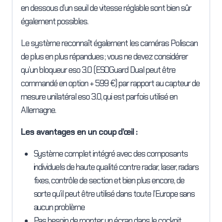
en dessous d’un seuil de vitesse réglable sont bien sûr
également possibles.
Le système reconnaît également les caméras Poliscan
de plus en plus répandues ; vous ne devez considérer
qu’un bloqueur eso 3.0 (ESOGuard Dual peut être
commandé en option + 599 €) par rapport au capteur de
mesure unilatéral eso 3.0, qui est parfois utilisé en
Allemagne.
Les avantages en un coup d’œil :
Système complet intégré avec des composants
individuels de haute qualité contre radar, laser, radars
fixes, contrôle de section et bien plus encore, de
sorte qu’il peut être utilisé dans toute l’Europe sans
aucun problème
Pas besoin de monter un écran dans le cockpit