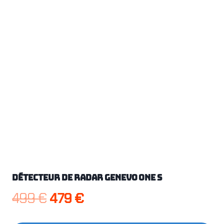
Détecteur de radar Genevo One S
Le
Le
499
€
479
€
prix
prix